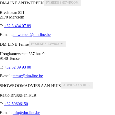
DM-LINE ANTWERPEN
Bredabaan 851
2170 Merksem
T:
+32 3 434 07 89
E-mail:
antwerpen@dm-line.be
DM-LINE Temse
Hoogkamerstraat 337 bus 9
9140 Temse
T:
+32 52 39 93 00
E-mail:
temse@dm-line.be
SHOWROOMADVIES AAN HUIS
Regio Brugge en Kust
T:
+32 50606150
E-mail:
info@dm-line.be