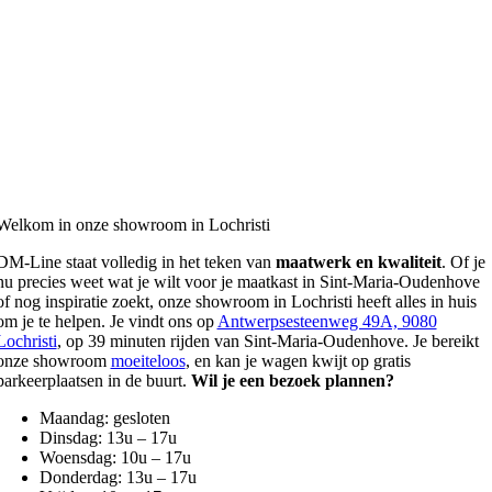
Welkom in onze showroom in Lochristi
DM-Line staat volledig in het teken van
maatwerk en kwaliteit
. Of je
nu precies weet wat je wilt voor je maatkast in Sint-Maria-Oudenhove
of nog inspiratie zoekt, onze showroom in Lochristi heeft alles in huis
om je te helpen. Je vindt ons op
Antwerpsesteenweg 49A, 9080
Lochristi
, op 39 minuten rijden van Sint-Maria-Oudenhove. Je bereikt
onze showroom
moeiteloos
, en kan je wagen kwijt op gratis
parkeerplaatsen in de buurt.
Wil je een bezoek plannen?
Maandag: gesloten
Dinsdag: 13u – 17u
Woensdag: 10u – 17u
Donderdag: 13u – 17u