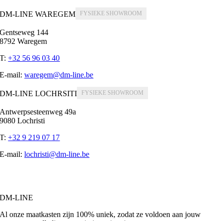
DM-LINE WAREGEM
Gentseweg 144
8792 Waregem
T:
+32 56 96 03 40
E-mail:
waregem@dm-line.be
DM-LINE LOCHRSITI
Antwerpsesteenweg 49a
9080 Lochristi
T:
+32 9 219 07 17
E-mail:
lochristi@dm-line.be
DM-LINE
Al onze maatkasten zijn 100% uniek, zodat ze voldoen aan jouw