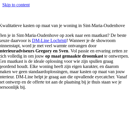
Skip to content
Kwalitatieve kasten op maat van je woning in Sint-Maria-Oudenhove
Ben je in Sint-Maria-Oudenhove op zoek naar een maatkast? De beste
keuze daarvoor is
DM-Line Lochristi
! Wanneer je de showroom
binnenstapt, word je met veel warmte ontvangen door
interieuradviseurs Gregory en Sven
. Vol passie en ervaring zetten ze
zich volledig in om jouw
op maat gemaakte droomkast
te ontwerpen.
Een maatkast is de ideale oplossing voor wie zijn spullen graag
geordend houdt. Elke woning heeft zijn eigen karakter, en daarom
maken we geen standaardoplossingen, maar kasten op maat van jouw
interieur. DM-Line helpt je graag aan die opvallende eyecatcher. Vanaf
het ontwerp en de offerte tot aan de plaatsing bij je thuis staan we je
persoonlijk bij.