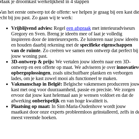
Maak je droomkast werkelijkheid in 4 stappen
Van het eerste ontwerp tot de offerte: we helpen je graag bij een kast di
echt bij jou past. Zo gaan wij te werk:
Vrijblijvend advies:
Regel
een afspraak
met interieuradviseurs
Gregory en Sven. Breng je ideeën mee of laat je volledig
inspireren door de interieurexperts. Ze luisteren naar jouw ideeën
en houden daarbij rekening met de
specifieke eigenschappen
van de ruimte
. Zo creëren we samen een ontwerp dat perfect bij
jouw woning past.
3D-ontwerp & prijs:
We vertalen jouw ideeën naar een 3D-
ontwerp en een offerte op maat. We adviseren je over
innovatiev
opbergoplossingen
, zoals uitschuifbare planken en verborgen
lades, om je kast zowel mooi als functioneel te maken.
Vakmanschap in België:
Belgische vakmensen produceren jou
kast met oog voor duurzaamheid, passie en precisie. We zorgen
ervoor dat jouw kast helemaal aan je wensen voldoet en dat de
afwerking
onberispelijk
en van hoge kwaliteit is.
Plaatsing op maat:
In Sint-Maria-Oudenhove wordt jouw
maatkast door onze experts probleemloos geïnstalleerd, zelfs in d
meest vreemde hoeken.