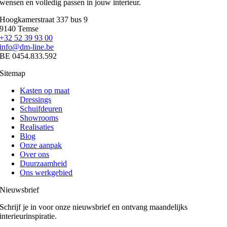
wensen en volledig passen in jouw interieur.
Hoogkamerstraat 337 bus 9
9140 Temse
+32 52 39 93 00
info@dm-line.be
BE 0454.833.592
Sitemap
Kasten op maat
Dressings
Schuifdeuren
Showrooms
Realisaties
Blog
Onze aanpak
Over ons
Duurzaamheid
Ons werkgebied
Nieuwsbrief
Schrijf je in voor onze nieuwsbrief en ontvang maandelijks
interieurinspiratie.