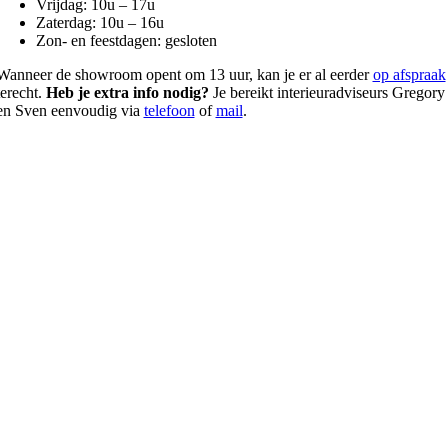
Vrijdag: 10u – 17u
Zaterdag: 10u – 16u
Zon- en feestdagen: gesloten
Wanneer de showroom opent om 13 uur, kan je er al eerder
op afspraak
terecht.
Heb je extra info nodig?
Je bereikt interieuradviseurs Gregory
en Sven eenvoudig via
telefoon
of
mail
.