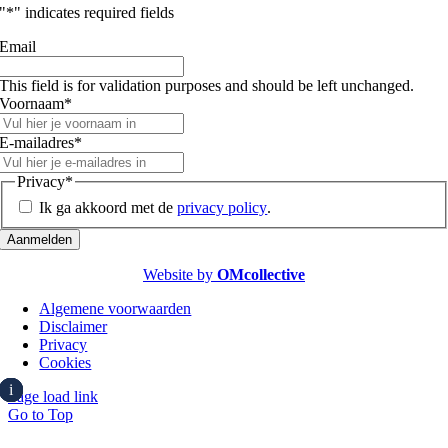
"
*
" indicates required fields
Email
This field is for validation purposes and should be left unchanged.
Voornaam
*
E-mailadres
*
Privacy
*
Ik ga akkoord met de
privacy policy
.
Website by
OMcollective
Algemene voorwaarden
Disclaimer
Privacy
Cookies
i
i
i
i
i
i
i
Page load link
Go to Top