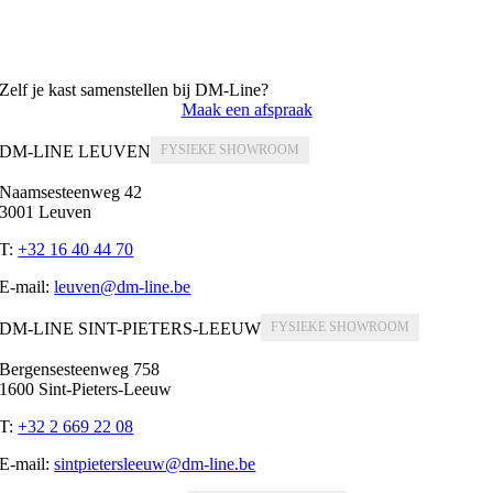
Zelf je kast samenstellen bij DM-Line?
Maak een afspraak
DM-LINE LEUVEN
Naamsesteenweg 42
3001 Leuven
T:
+32 16 40 44 70
E-mail:
leuven@dm-line.be
DM-LINE SINT-PIETERS-LEEUW
Bergensesteenweg 758
1600 Sint-Pieters-Leeuw
T:
+32 2 669 22 08
E-mail:
sintpietersleeuw@dm-line.be