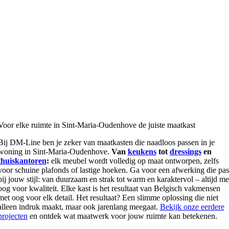
Voor elke ruimte in Sint-Maria-Oudenhove de juiste maatkast
Bij DM-Line ben je zeker van maatkasten die naadloos passen in je
woning in Sint-Maria-Oudenhove.
Van
keukens
tot
dressings
en
thuiskantoren
:
elk meubel wordt volledig op maat ontworpen, zelfs
voor schuine plafonds of lastige hoeken. Ga voor een afwerking die pas
bij jouw stijl: van duurzaam en strak tot warm en karaktervol – altijd me
oog voor kwaliteit. Elke kast is het resultaat van Belgisch vakmensen
met oog voor elk detail. Het resultaat? Een slimme oplossing die niet
alleen indruk maakt, maar ook jarenlang meegaat.
Bekijk onze eerdere
projecten
en ontdek wat maatwerk voor jouw ruimte kan betekenen.